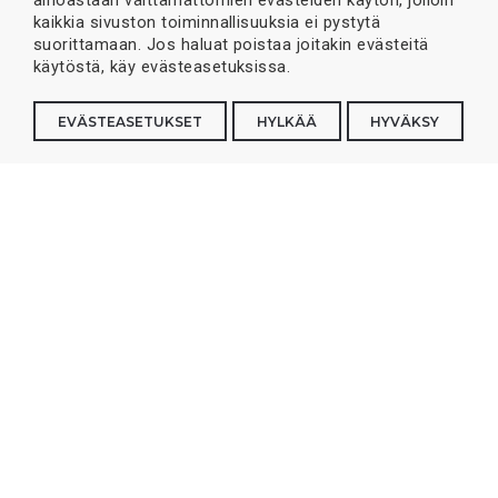
ainoastaan välttämättömien evästeiden käytön, jolloin
kaikkia sivuston toiminnallisuuksia ei pystytä
suorittamaan. Jos haluat poistaa joitakin evästeitä
käytöstä, käy evästeasetuksissa.
EVÄSTEASETUKSET
HYLKÄÄ
HYVÄKSY
Jokainen päivä vesillä on hyvä.
Me teemme noista päivistä vielä
parempia, innovoiden ja
vastuullisesti. Tällä sivustolla
löydät kaiken, mitä olet aina
halunnut tietää yhdestä
maailman koukuttavimmista
yrityksistä.