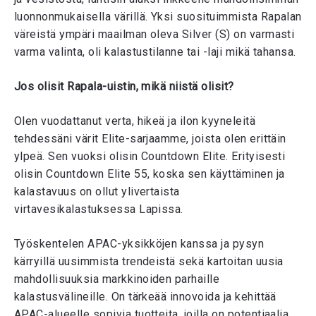
luonnonmukaisella värillä. Yksi suosituimmista Rapalan
väreistä ympäri maailman oleva Silver (S) on varmasti
varma valinta, oli kalastustilanne tai -laji mikä tahansa.
Jos olisit Rapala-uistin, mikä niistä olisit?
Olen vuodattanut verta, hikeä ja ilon kyyneleitä
tehdessäni värit Elite-sarjaamme, joista olen erittäin
ylpeä. Sen vuoksi olisin Countdown Elite. Erityisesti
olisin Countdown Elite 55, koska sen käyttäminen ja
kalastavuus on ollut ylivertaista
virtavesikalastuksessa Lapissa.
Työskentelen APAC-yksikköjen kanssa ja pysyn
kärryillä uusimmista trendeistä sekä kartoitan uusia
mahdollisuuksia markkinoiden parhaille
kalastusvälineille. On tärkeää innovoida ja kehittää
APAC-alueelle sopivia tuotteita, joilla on potentiaalia