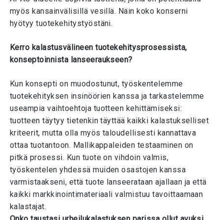
myös kansainvälisillä vesillä. Näin koko konserni
hyötyy tuotekehitystyöstäni.
Kerro kalastusvälineen tuotekehitysprosessista,
konseptoinnista lanseeraukseen?
Kun konsepti on muodostunut, työskentelemme
tuotekehityksen insinöörien kanssa ja tarkastelemme
useampia vaihtoehtoja tuotteen kehittämiseksi:
tuotteen täytyy tietenkin täyttää kaikki kalastukselliset
kriteerit, mutta olla myös taloudellisesti kannattava
ottaa tuotantoon. Mallikappaleiden testaaminen on
pitkä prosessi. Kun tuote on vihdoin valmis,
työskentelen yhdessä muiden osastojen kanssa
varmistaakseni, että tuote lanseerataan ajallaan ja että
kaikki markkinointimateriaali valmistuu tavoittaamaan
kalastajat.
Onko taustasi urheilukalastuksen parissa ollut avuksi