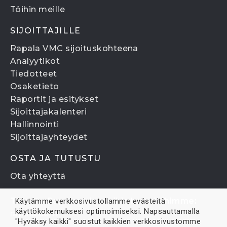
Töihin meille
SIJOITTAJILLE
Rapala VMC sijoituskohteena
Analyytikot
Tiedotteet
Osaketieto
Raportit ja esitykset
Sijoittajakalenteri
Hallinnointi
Sijoittajayhteydet
OSTA JA TUTUSTU
Ota yhteyttä
Tutustu Rapalaan ja muihin brandeihimme:
Käytämme verkkosivustollamme evästeitä
käyttökokemuksesi optimoimiseksi. Napsauttamalla
rapala.com
"Hyväksy kaikki" suostut kaikkien verkkosivustomme