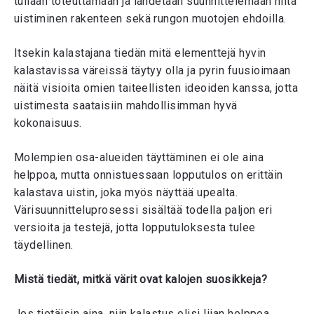
tullaan toteuttamaan ja lähdetään suunnittelemaan niitä
uistiminen rakenteen sekä rungon muotojen ehdoilla.
Itsekin kalastajana tiedän mitä elementtejä hyvin
kalastavissa väreissä täytyy olla ja pyrin fuusioimaan
näitä visioita omien taiteellisten ideoiden kanssa, jotta
uistimesta saataisiin mahdollisimman hyvä
kokonaisuus.
Molempien osa-alueiden täyttäminen ei ole aina
helppoa, mutta onnistuessaan lopputulos on erittäin
kalastava uistin, joka myös näyttää upealta.
Värisuunnitteluprosessi sisältää todella paljon eri
versioita ja testejä, jotta lopputuloksesta tulee
täydellinen.
Mistä tiedät, mitkä värit ovat kalojen suosikkeja?
Jos tietäisin aina, niin kalastus olisi liian helppoa.