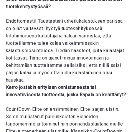
tuotekehitystyössä?
Ehdottomasti! Taustastani urheilukalastuksen parissa
on ollut valtavasti hyötyä tuotekehityksessä.
Intohimoisena kalastajana haluan varmistaa, että
tuotteillamme tulee kalaa vaikeimmissakin
kalastusolosuhteissa. Tiedän haasteet, joita kalastajat
kohtaavat. Tämä on ajanut minua innovoimaan ja
kehittämään tuotteitamme sellaisiksi, että niillä saisi
paljon kalaa ja myös että niillä kalastaminen olisi
hauskaa.
Kerro jostakin erityisen onnistuneesta tai
innovatiivisesta tuotteesta, jonka Rapala on kehittänyt?
CountDown Elite on ensimmäinen Elite-sarjan uistin.
Se on mullistanut puurunkoisten vieheiden
tarjoomamme ja toiminut niin ponnahduslautana muille
Elite-tuoteperheen uistimille. Klassikko-CountDownin