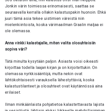
Jonkin värin toimiessa erinomaisesti, saattaa se
seuraavalla kerralla ollakin kalastuspakin huonoin. Ehkä
juuri tämä asia tekee uistimien väreistä niin
mielenkiintoista, koska värimaailman Graalin maljaa ei
ole olemassa.
Anna vinkki kalastajalle, miten valita olosuhteisiin
sopiva väri?
Tätä minulta kysytään paljon. Asiasta voisi oikeasti
kirjoittaa todella laajan kirjan ja on kirjoitettukin. On
olemassa nyrkkisääntöjä, mutta nekin ovat
lähtökohtaisesti varauksella lähestyttäviä, koska
kalastustilanteet ja olosuhteet ovat käytännössä aina
erilaiset.
Ilman minkäänlaista pohjatietoa kalastettavasta lajista
ja vesistöstä, lähtisin aluksi liikkeelle mahdollisimman