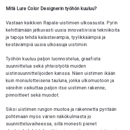
Mitä Lure Color Designerin työhön kuuluu?
Vastaan kaikkien Rapala-uistimien ulkoasusta. Pyrin
kehittämään jatkuvasti uusia innovatiivisia tekniikoita
ja tapoja tehdä kalastavampia, tyylikkäämpiä ja
kestävämpiä uusia ulkoasuja uistimiin.
Työhön kuuluu paljon luonnostelua, graafista
suunnittelua sekä yhteistyötä muiden
uistinsuunnittelijoiden kanssa. Näen uistimen ikään
kuin moniulotteisena tauluna, jonka ulkomuotoon ja
väreihin vaikuttaa paljon itse uistimen rakenne,
pinnoitteet sekä muodot.
Siksi uistimen rungon muotoa ja rakennetta pyritään
pohtimaan myös värien näkökulmasta jo
suunnitteluvaiheessa, sillä monesti pienet