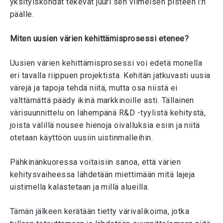
yksityiskohdat tekevät juuri sen viimeisen pisteen i:n
päälle.
Miten uusien värien kehittämisprosessi etenee?
Uusien värien kehittämisprosessi voi edetä monella
eri tavalla riippuen projektista. Kehitän jatkuvasti uusia
värejä ja tapoja tehdä niitä, mutta osa niistä ei
välttämättä päädy ikinä markkinoille asti. Tällainen
värisuunnittelu on lähempänä R&D -tyylistä kehitystä,
joista välillä nousee hienoja oivalluksia esiin ja niitä
otetaan käyttöön uusiin uistinmalleihin.
Pähkinänkuoressa voitaisiin sanoa, että värien
kehitysvaiheessa lähdetään miettimään mitä lajeja
uistimella kalastetaan ja millä alueilla.
Tämän jälkeen kerätään tietty värivalikoima, jotka