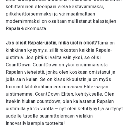
kehittäminen eteenpäin vielä kestävämmäksi,
pitkäheittoisemmaksi ja värimaailmaltaan
modernimmaksi on osaltaan mullistanut kalastajien
Rapala-kokemusta.
Jos olisit Rapala-uistin, mikä uistin olisit?
Tämä on
kinkkinen kysymys, sillä rakastan kaikkia Rapala-
uistimia. Jos pitäisi valita vain yksi, se olisi
CountDown. CountDown on yksi ensimmäisistä
Rapalan vieheistä, jonka olen koskaan omistanut ja
jolla sain kalan. Se on klassikkouistin ja on myös
toiminut lähtökohtana ensimmäisen Elite-sarjan
uistimemme, CountDown Eliten, kehitykselle. Olen
itsekin hiukan countdown; olen kalastanut Rapalan
uistimilla yli 25 vuotta – nyt olen kehittynyt ja siirtynyt
uudelle tasolle suunnittelemaan vieläkin
innovatiivisempia tuotteita!