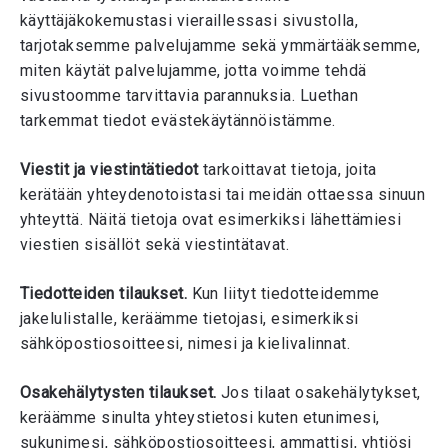
käyttäjäkokemustasi vieraillessasi sivustolla,
tarjotaksemme palvelujamme sekä ymmärtääksemme,
miten käytät palvelujamme, jotta voimme tehdä
sivustoomme tarvittavia parannuksia. Luethan
tarkemmat tiedot evästekäytännöistämme.
Viestit ja viestintätiedot
tarkoittavat tietoja, joita
kerätään yhteydenotoistasi tai meidän ottaessa sinuun
yhteyttä. Näitä tietoja ovat esimerkiksi lähettämiesi
viestien sisällöt sekä viestintätavat.
Tiedotteiden tilaukset.
Kun liityt tiedotteidemme
jakelulistalle, keräämme tietojasi, esimerkiksi
sähköpostiosoitteesi, nimesi ja kielivalinnat.
Osakehälytysten tilaukset.
Jos tilaat osakehälytykset,
keräämme sinulta yhteystietosi kuten etunimesi,
sukunimesi, sähköpostiosoitteesi, ammattisi, yhtiösi