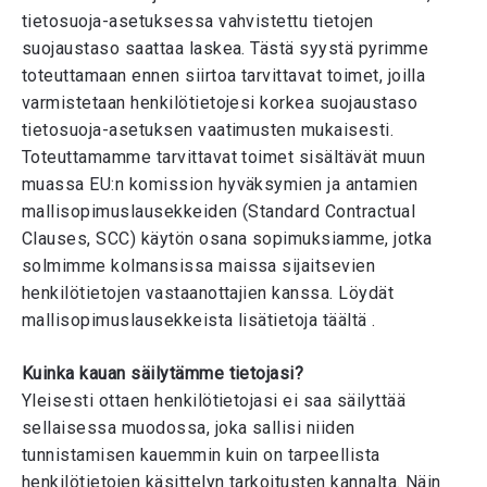
tietosuoja-asetuksessa vahvistettu tietojen
suojaustaso saattaa laskea. Tästä syystä pyrimme
toteuttamaan ennen siirtoa tarvittavat toimet, joilla
varmistetaan henkilötietojesi korkea suojaustaso
tietosuoja-asetuksen vaatimusten mukaisesti.
Toteuttamamme tarvittavat toimet sisältävät muun
muassa EU:n komission hyväksymien ja antamien
mallisopimuslausekkeiden (Standard Contractual
Clauses, SCC) käytön osana sopimuksiamme, jotka
solmimme kolmansissa maissa sijaitsevien
henkilötietojen vastaanottajien kanssa. Löydät
mallisopimuslausekkeista lisätietoja täältä .
Kuinka kauan säilytämme tietojasi?
Yleisesti ottaen henkilötietojasi ei saa säilyttää
sellaisessa muodossa, joka sallisi niiden
tunnistamisen kauemmin kuin on tarpeellista
henkilötietojen käsittelyn tarkoitusten kannalta. Näin