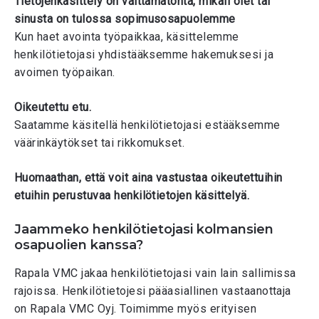
Tietojenkäsittely on välttämätöntä, mikäli olet tai
sinusta on tulossa sopimusosapuolemme
Kun haet avointa työpaikkaa, käsittelemme
henkilötietojasi yhdistääksemme hakemuksesi ja
avoimen työpaikan.
Oikeutettu etu.
Saatamme käsitellä henkilötietojasi estääksemme
väärinkäytökset tai rikkomukset.
Huomaathan, että voit aina vastustaa oikeutettuihin
etuihin perustuvaa henkilötietojen käsittelyä.
Jaammeko henkilötietojasi kolmansien
osapuolien kanssa?
Rapala VMC jakaa henkilötietojasi vain lain sallimissa
rajoissa. Henkilötietojesi pääasiallinen vastaanottaja
on Rapala VMC Oyj. Toimimme myös erityisen