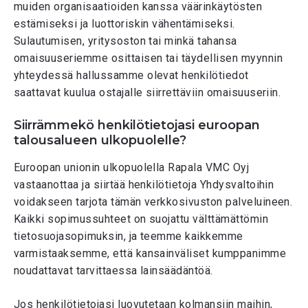
muiden organisaatioiden kanssa väärinkäytösten
estämiseksi ja luottoriskin vähentämiseksi.
Sulautumisen, yritysoston tai minkä tahansa
omaisuuseriemme osittaisen tai täydellisen myynnin
yhteydessä hallussamme olevat henkilötiedot
saattavat kuulua ostajalle siirrettäviin omaisuuseriin.
Siirrämmekö henkilötietojasi euroopan
talousalueen ulkopuolelle?
Euroopan unionin ulkopuolella Rapala VMC Oyj
vastaanottaa ja siirtää henkilötietoja Yhdysvaltoihin
voidakseen tarjota tämän verkkosivuston palveluineen.
Kaikki sopimussuhteet on suojattu välttämättömin
tietosuojasopimuksin, ja teemme kaikkemme
varmistaaksemme, että kansainväliset kumppanimme
noudattavat tarvittaessa lainsäädäntöä.
Jos henkilötietojasi luovutetaan kolmansiin maihin,