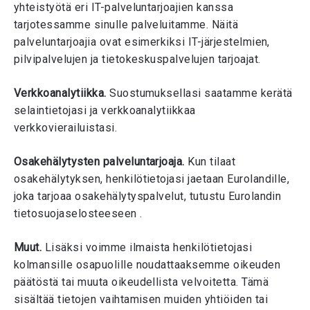
yhteistyötä eri IT-palveluntarjoajien kanssa
tarjotessamme sinulle palveluitamme. Näitä
palveluntarjoajia ovat esimerkiksi IT-järjestelmien,
pilvipalvelujen ja tietokeskuspalvelujen tarjoajat.
Verkkoanalytiikka.
Suostumuksellasi saatamme kerätä
selaintietojasi ja verkkoanalytiikkaa
verkkovierailuistasi.
Osakehälytysten palveluntarjoaja.
Kun tilaat
osakehälytyksen, henkilötietojasi jaetaan Eurolandille,
joka tarjoaa osakehälytyspalvelut, tutustu Eurolandin
tietosuojaselosteeseen .
Muut.
Lisäksi voimme ilmaista henkilötietojasi
kolmansille osapuolille noudattaaksemme oikeuden
päätöstä tai muuta oikeudellista velvoitetta. Tämä
sisältää tietojen vaihtamisen muiden yhtiöiden tai