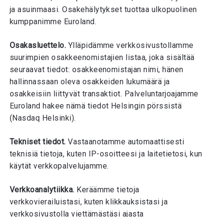
ja asuinmaasi. Osakehälytykset tuottaa ulkopuolinen
kumppanimme Euroland.
Osakasluettelo.
Ylläpidämme verkkosivustollamme
suurimpien osakkeenomistajien listaa, joka sisältää
seuraavat tiedot: osakkeenomistajan nimi, hänen
hallinnassaan oleva osakkeiden lukumäärä ja
osakkeisiin liittyvät transaktiot. Palveluntarjoajamme
Euroland hakee nämä tiedot Helsingin pörssistä
(Nasdaq Helsinki).
Tekniset tiedot.
Vastaanotamme automaattisesti
teknisiä tietoja, kuten IP-osoitteesi ja laitetietosi, kun
käytät verkkopalvelujamme.
Verkkoanalytiikka.
Keräämme tietoja
verkkovierailuistasi, kuten klikkauksistasi ja
verkkosivustolla viettämästäsi ajasta