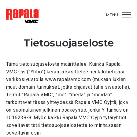
MENU
Tietosuojaseloste
Tämä tietosuojaseloste määrittelee, Kuinka Rapala
VMC Oyj (”Yhtiö”) kerää ja käsittelee henkilötietojasi
verkkosivustolla
www.rapalavmc.com
(mukaan lukien
muut domain-tunnukset, jotka ohjaavat tälle sivustolle).
Termit ”Rapala VMC”, ”me”, ”meitä” ja ”meidän”
tarkoittavat tässä yhteydessä Rapala VMC Oyj:tä, joka
on suomalainen julkinen osakeyhtiö, jonka Y-tunnus on
1016238-8. Myös kaikki Rapala VMC Oyj:n tytäryhtiöt
soveltavat tätä tietosuojaselostetta toiminnassaan
soveltuvin osin.