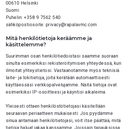
00610 Helsinki
Suomi
Puhelin: +358 9 7562 540
sähköpostiosoite: privacy@rapalavmc.com
Mitä henkilötietoja keräämme ja
käsittelemme?
Suurimman osan henkilötiedoistasi saamme suoraan
sinulta esimerkiksi rekisteröitymisen yhteydessä, kun
ilmoitat yhteystietosi. Vastaanotamme myös teknisiä
laite- ja lokitietoja, joita kerätään automaattisesti
käyttäessäsi verkkopalvelujamme. Näitä tietoja ovat
esimerkiksi IP-osoitteesi ja käyntisi aikaleima.
Yleisesti ottaen henkilöstötietojasi käsitellään
seuraavan periaatteen mukaisesti: Jos pyydämme
sinua antamaan henkilötietojasi, voit itse päättää, mitä
tietoja haluat jakaa kanssamme. Joissain tapauksissa