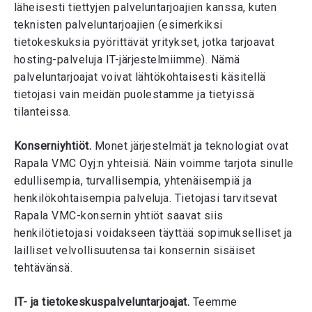
läheisesti tiettyjen palveluntarjoajien kanssa, kuten
teknisten palveluntarjoajien (esimerkiksi
tietokeskuksia pyörittävät yritykset, jotka tarjoavat
hosting-palveluja IT-järjestelmiimme). Nämä
palveluntarjoajat voivat lähtökohtaisesti käsitellä
tietojasi vain meidän puolestamme ja tietyissä
tilanteissa.
Konserniyhtiöt.
Monet järjestelmät ja teknologiat ovat
Rapala VMC Oyj:n yhteisiä. Näin voimme tarjota sinulle
edullisempia, turvallisempia, yhtenäisempiä ja
henkilökohtaisempia palveluja. Tietojasi tarvitsevat
Rapala VMC-konsernin yhtiöt saavat siis
henkilötietojasi voidakseen täyttää sopimukselliset ja
lailliset velvollisuutensa tai konsernin sisäiset
tehtävänsä.
IT- ja tietokeskuspalveluntarjoajat.
Teemme