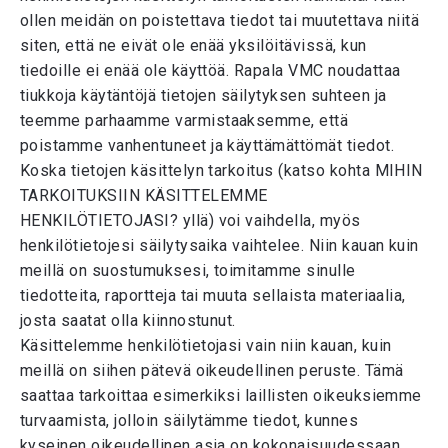
ollen meidän on poistettava tiedot tai muutettava niitä
siten, että ne eivät ole enää yksilöitävissä, kun
tiedoille ei enää ole käyttöä. Rapala VMC noudattaa
tiukkoja käytäntöjä tietojen säilytyksen suhteen ja
teemme parhaamme varmistaaksemme, että
poistamme vanhentuneet ja käyttämättömät tiedot.
Koska tietojen käsittelyn tarkoitus (katso kohta MIHIN
TARKOITUKSIIN KÄSITTELEMME
HENKILÖTIETOJASI? yllä) voi vaihdella, myös
henkilötietojesi säilytysaika vaihtelee. Niin kauan kuin
meillä on suostumuksesi, toimitamme sinulle
tiedotteita, raportteja tai muuta sellaista materiaalia,
josta saatat olla kiinnostunut.
Käsittelemme henkilötietojasi vain niin kauan, kuin
meillä on siihen pätevä oikeudellinen peruste. Tämä
saattaa tarkoittaa esimerkiksi laillisten oikeuksiemme
turvaamista, jolloin säilytämme tiedot, kunnes
kyseinen oikeudellinen asia on kokonaisuudessaan