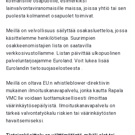
kolmansille osapuolille, esimerkiksi
lainvalvontaviranomaisille maissa, joissa yhtiö tai sen
puolesta kolmannet osapuolet toimivat.
Meillä on velvollisuus säilyttää osakasluetteloa, jossa
käsittelemme henkilötietoja. Suurimpien
osakkeenomistajien lista on saatavilla
verkkosivustollamme. Listan päivittää ulkopuolinen
palveluntarjoajamme Euroland. Voit lukea lisää
Eurolandin tietosuojaselosteesta .
Meillä on oltava EU:n whistleblower-direktiivin
mukainen ilmoituskanavapalvelu, jonka kautta Rapala
VMC:lle voidaan luottamuksellisesti ilmoittaa
väärinkäytösepäilyistä. Ilmoituskanavapalvelu on
tärkeä valvontatyökalu riskien tai väärinkäytösten
havaitsemiseksi.