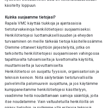
käsitelty loppuun.
Kuinka suojaamme tietojasi?
Rapala VMC käyttää tiukkoja ja ajantasaisia
tietoturvakeinoja henkilötietojesi suojaamiseksi.
Henkilötietojesi luottamuksellisuuden ja eheyden
turvaaminen on meille tärkeää tietoja käsitellessämme.
Olemme ottaneet käyttöön järjestelyitä, jotka on
tarkoitettu henkilötietojesi suojaamiseen vahingossa
tapahtuvalta tuhoamiselta ja luvattomalta käytöltä,
muuttamiselta ja luovuttamiselta.
Henkilötietosi on suojattu fyysisin, organisatorisin ja
teknisin keinoin. Niitä säilytetään tietoturvallisilla
palvelimilla palomuurein suojattuna, ja jos käytämme
kumppaneitamme henkilötietojesi käsittelyyn,
vaadimme heitä noudattamaan samoja sääntöjä, joita
itse noudatamme. Vain valtuutetuilla henkilöillä on
pääsy tietoihin, ja pidämme yllä erilaisia teknisiä