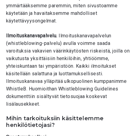
ymmärtääksemme paremmin, miten sivustoamme
käytetään ja havaitaksemme mahdolliset
käytettävyysongelmat.
Ilmoituskanavapalvelu.
Ilmoituskanavapalvelun
(whistleblowing-palvelu) avulla voimme saada
varoituksia vakavien väärinkäytösten riskeistä, joilla on
vaikutusta yksittäisiin henkilöihin, yhtiöömme,
yhteiskuntaan tai ympäristöön. Kaikki ilmoitukset
käsitellään salattuna ja luottamuksellisesti.
Ilmoituskanavaa ylläpitää ulkopuolinen kumppanimme
WhistleB. Huomioithan Whistleblowing Guidelines
dokumenttiin sisältyvät tietosuojaa koskevat
lisälausekkeet.
M
ihin tarkoituksiin käsittelemme
henkilötietojasi?