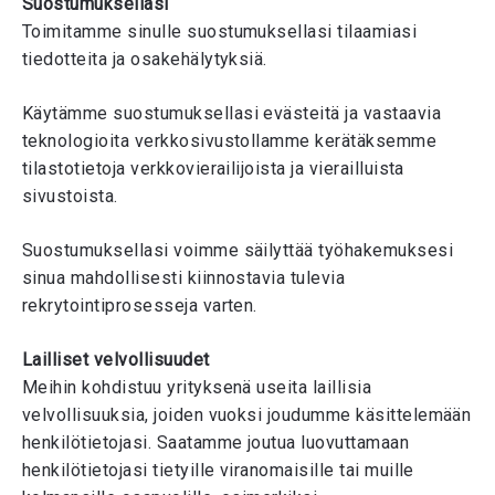
Suostumuksellasi
Toimitamme sinulle suostumuksellasi tilaamiasi
tiedotteita ja osakehälytyksiä.
Käytämme suostumuksellasi evästeitä ja vastaavia
teknologioita verkkosivustollamme kerätäksemme
tilastotietoja verkkovierailijoista ja vierailluista
sivustoista.
Suostumuksellasi voimme säilyttää työhakemuksesi
sinua mahdollisesti kiinnostavia tulevia
rekrytointiprosesseja varten.
Lailliset velvollisuudet
Meihin kohdistuu yrityksenä useita laillisia
velvollisuuksia, joiden vuoksi joudumme käsittelemään
henkilötietojasi. Saatamme joutua luovuttamaan
henkilötietojasi tietyille viranomaisille tai muille