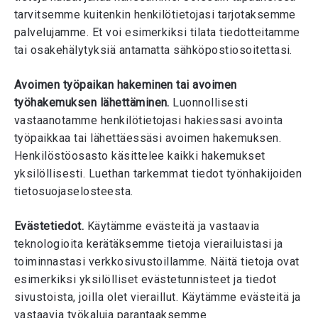
tarvitsemme kuitenkin henkilötietojasi tarjotaksemme
palvelujamme. Et voi esimerkiksi tilata tiedotteitamme
tai osakehälytyksiä antamatta sähköpostiosoitettasi.
Avoimen työpaikan hakeminen tai avoimen
työhakemuksen lähettäminen.
Luonnollisesti
vastaanotamme henkilötietojasi hakiessasi avointa
työpaikkaa tai lähettäessäsi avoimen hakemuksen.
Henkilöstöosasto käsittelee kaikki hakemukset
yksilöllisesti. Luethan tarkemmat tiedot työnhakijoiden
tietosuojaselosteesta.
Evästetiedot.
Käytämme evästeitä ja vastaavia
teknologioita kerätäksemme tietoja vierailuistasi ja
toiminnastasi verkkosivustoillamme. Näitä tietoja ovat
esimerkiksi yksilölliset evästetunnisteet ja tiedot
sivustoista, joilla olet vieraillut. Käytämme evästeitä ja
vastaavia työkaluja parantaaksemme