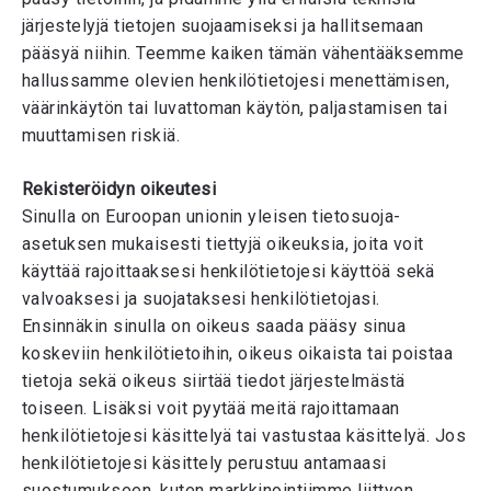
järjestelyjä tietojen suojaamiseksi ja hallitsemaan
pääsyä niihin. Teemme kaiken tämän vähentääksemme
hallussamme olevien henkilötietojesi menettämisen,
väärinkäytön tai luvattoman käytön, paljastamisen tai
muuttamisen riskiä.
Rekisteröidyn oikeutesi
Sinulla on Euroopan unionin yleisen tietosuoja-
asetuksen mukaisesti tiettyjä oikeuksia, joita voit
käyttää rajoittaaksesi henkilötietojesi käyttöä sekä
valvoaksesi ja suojataksesi henkilötietojasi.
Ensinnäkin sinulla on oikeus saada pääsy sinua
koskeviin henkilötietoihin, oikeus oikaista tai poistaa
tietoja sekä oikeus siirtää tiedot järjestelmästä
toiseen. Lisäksi voit pyytää meitä rajoittamaan
henkilötietojesi käsittelyä tai vastustaa käsittelyä. Jos
henkilötietojesi käsittely perustuu antamaasi
suostumukseen, kuten markkinointiimme liittyen