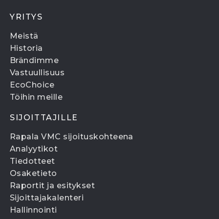
YRITYS
Meistä
Historia
Brändimme
Vastuullisuus
EcoChoice
Töihin meille
SIJOITTAJILLE
Rapala VMC sijoituskohteena
Analyytikot
Tiedotteet
Osaketieto
Raportit ja esitykset
Sijoittajakalenteri
Hallinnointi